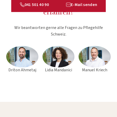
Möchten Sie mehr über uns
041 501 40 90
E-Mail senden
erfahren?
Wir beantworten gerne alle Fragen zu Pflegehilfe
Schweiz.
Driton Ahmetaj
Lidia Mandanici
Manuel Kriech