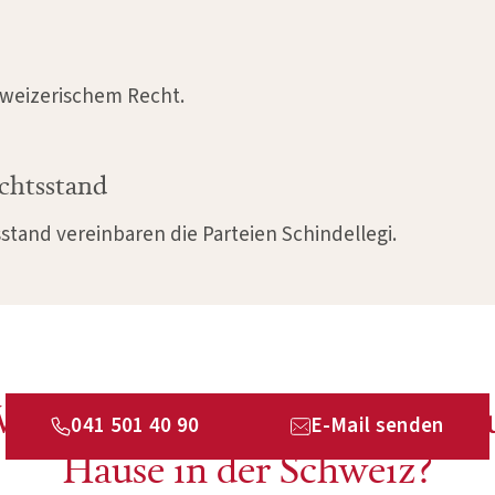
hweizerischem Recht.
chtsstand
sstand vereinbaren die Parteien Schindellegi.
Wie funktioniert Betreuung z
041 501 40 90
E-Mail senden
Hause in der Schweiz?